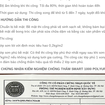
 Độ ẩm không khí thi công: Tối đa 80%, thời gian khô hoàn toàn 48h
 Thời gian sử dụng: Thi công xong để khô từ 5 đến 7 ngày, tuyệt đối k
I/ HƯỚNG DẪN THI CÔNG
 Chuẩn bị bề mặt: Bề mặt thi công phải vệ sinh sạch sẽ, không bám bụi
í bề mặt dễ bong tróc cần phải sửa chữa dặm vá bằng các sản phẩm vữ
 Thi công:
Lớp sơn lót với định mức tiêu hao 0,2kg/m2
Lớp sơn phủ bề mặt: Có thể thi công lớp phủ thứ nhất ngay sau khi sơ
7kg/m2 nếu không sử dụng lưới gia cường, Thi công các lớp phủ 1 xong
ện đảm bảo chống thấm hiệu quả tối thiểu 2 lớp sơn phủ.
V/ CHỨNG NHẬN KIỂM NGHIỆM CHỐNG THẤM SMART 1000 POLYU