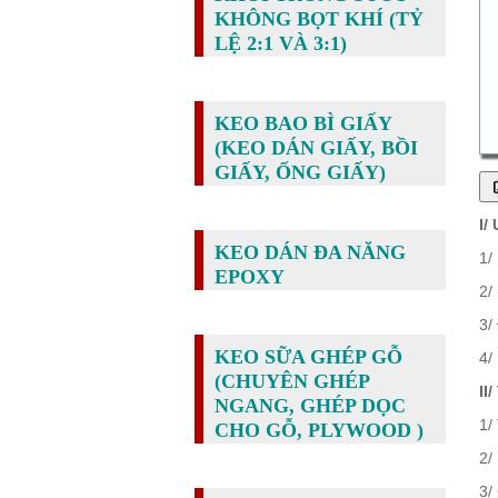
KHÔNG BỌT KHÍ (TỶ
LỆ 2:1 VÀ 3:1)
KEO BAO BÌ GIẤY
(KEO DÁN GIẤY, BỒI
GIẤY, ỐNG GIẤY)
I/
KEO DÁN ĐA NĂNG
1/
EPOXY
2/
3/
KEO SỮA GHÉP GỖ
4/
(CHUYÊN GHÉP
II
NGANG, GHÉP DỌC
1/
CHO GỖ, PLYWOOD )
2/
3/