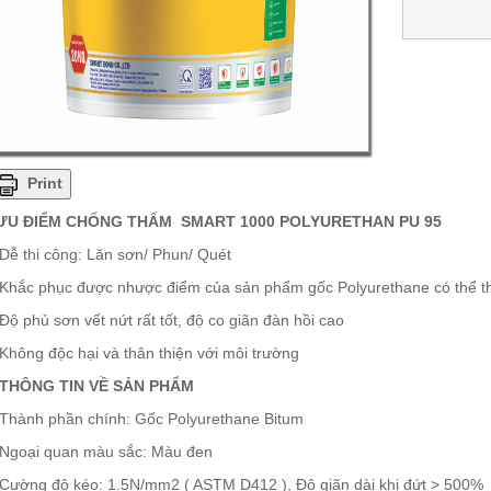
Print
 ƯU ĐIỂM CHỐNG THẤM SMART 1000 POLYURETHAN PU 95
 Dễ thi công: Lăn sơn/ Phun/ Quét
 Khắc phục được nhược điểm của sản phẩm gốc Polyurethane có thể th
 Độ phủ sơn vết nứt rất tốt, độ co giãn đàn hồi cao
 Không độc hại và thân thiện với môi trường
/ THÔNG TIN VỀ SẢN PHẨM
 Thành phần chính: Gốc Polyurethane Bitum
 Ngoại quan màu sắc: Màu đen
 Cường độ kéo: 1.5N/mm2 ( ASTM D412 ), Độ giãn dài khi đứt > 500%