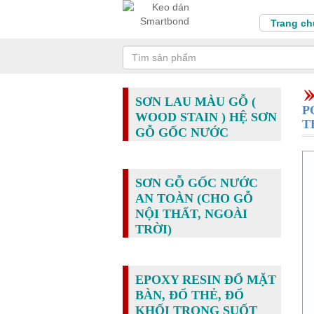
Trang ch
SƠN LAU MÀU GỖ (
P
WOOD STAIN ) HỆ SƠN
T
GỖ GỐC NƯỚC
SƠN GỖ GỐC NƯỚC
AN TOÀN (CHO GỖ
NỘI THẤT, NGOÀI
TRỜI)
EPOXY RESIN ĐỔ MẶT
BÀN, ĐỔ THẺ, ĐỔ
KHỐI TRONG SUỐT