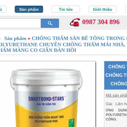
ủ
Sản phẩm
Tin tức
Giới thiệu
0987 304 896
Sản phẩm
CHỐNG THẤM SÀN BÊ TÔNG TRONG 
OLYURETHANE CHUYÊN CHỐNG THẤM MÁI NHÀ, 
HẤM MÀNG CO GIÃN ĐÀN HỒI
CHỐNG 
CHỐNG T
CHỐNG
Mã sản ph
Giá: Liên h
ỨNG DỤN
POLYURETH
CÔNG.