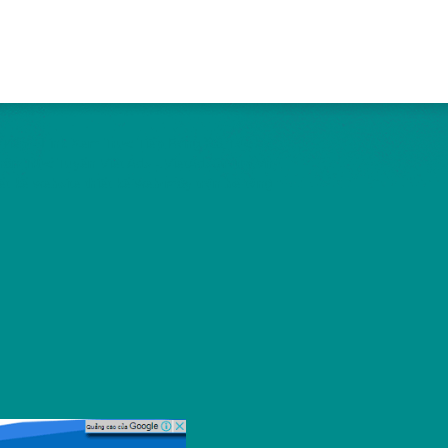
Tiếp - Link Xem Trực Tiếp Bóng Đá Tốc Độ
ần Trực Tuyến Việt Ads - VietAdsGroup.Vn
iết kế website
thiết kế web
máy trộn bê tông