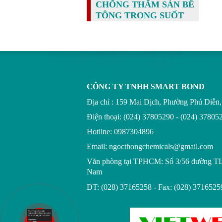
CHỐNG THẤM SÀN BÊ
TÔNG TRONG SUỐT
CÔNG TY TNHH SMART BOND
Địa chỉ : 159 Mai Dịch, Phường Phú Diễ
Điện thoại: (024) 37805290 - (024) 37805
Hotline: 0987304896
Email: ngocthongchemicals@gmail.com
Văn phòng tại TPHCM:
Số 3/56 đường T
Nam
ĐT: (028) 37165258 - Fax: (028) 3716525
Trực Tiếp Xổ Số 3 Miền Hôm Nay - TrucTi