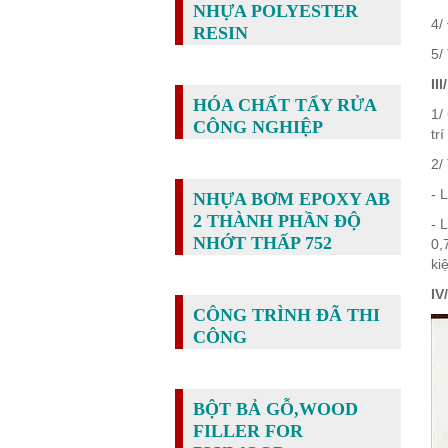
NHỰA POLYESTER
4/
RESIN
5/
II
HÓA CHẤT TẨY RỬA
1/
CÔNG NGHIỆP
tr
2/
- 
NHỰA BƠM EPOXY AB
2 THÀNH PHẦN ĐỘ
- 
NHỚT THẤP 752
0,
ki
I
CÔNG TRÌNH ĐÃ THI
CÔNG
BỘT BẢ GỖ,WOOD
FILLER FOR