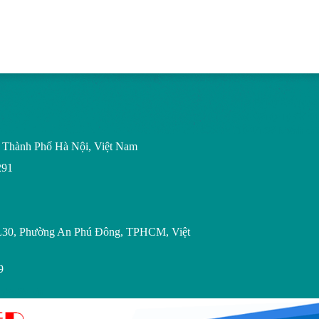
Bóng Đá Trực 
Cao
Công Ty Cổ Ph
Tử Vi Số Mệnh
th
n, Thành Phố Hà Nội, Việt Nam
291
L30, Phường An Phú Đông, TPHCM, Việt
9
epXoSo.Vn