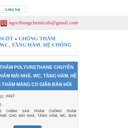
Liên hệ
ngocthongchemicals@gmail.com
SUỐT
CHỐNG THẤM
WC, TẦNG HẦM. HỆ CHỐNG
THẤM POLYURETHANE CHUYÊN
HẤM MÁI NHÀ, WC, TẦNG HẦM. HỆ
 THẤM MÀNG CO GIÃN ĐÀN HỒI
ẩm
:
#437
ệ
G CHÍNH SẢN PHẨM CHỐNG THẤM
ANE CHO MÁI NHÀ, TẦNG HẦM, WC, BAN