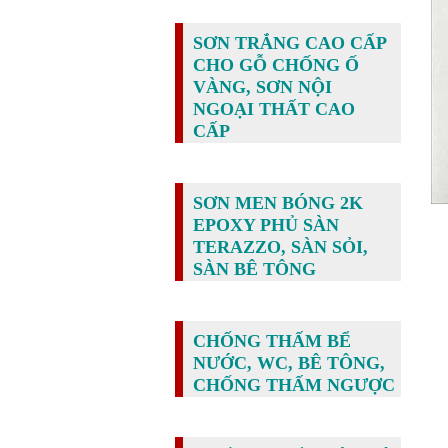
SƠN TRẮNG CAO CẤP
CHO GỖ CHỐNG Ố
VÀNG, SƠN NỘI
NGOẠI THẤT CAO
CẤP
SƠN MEN BÓNG 2K
EPOXY PHỦ SÀN
TERAZZO, SÀN SỎI,
SÀN BÊ TÔNG
CHỐNG THẤM BỂ
NƯỚC, WC, BÊ TÔNG,
CHỐNG THẤM NGƯỢC