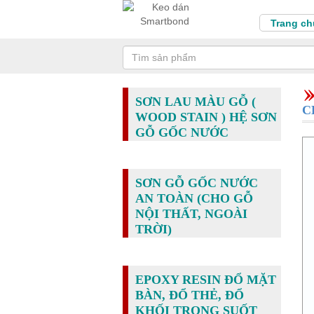
Trang ch
SƠN LAU MÀU GỖ (
C
WOOD STAIN ) HỆ SƠN
GỖ GỐC NƯỚC
SƠN GỖ GỐC NƯỚC
AN TOÀN (CHO GỖ
NỘI THẤT, NGOÀI
TRỜI)
EPOXY RESIN ĐỔ MẶT
BÀN, ĐỔ THẺ, ĐỔ
KHỐI TRONG SUỐT