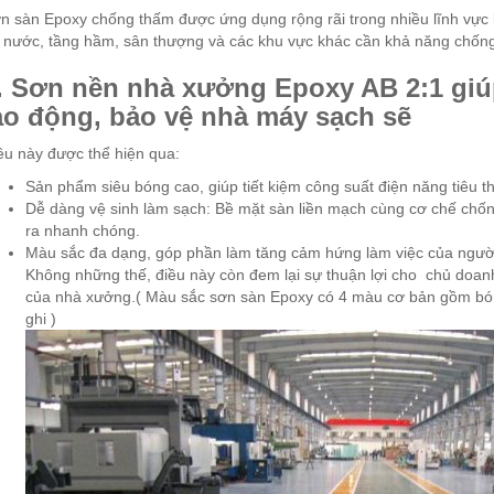
n sàn Epoxy chống thấm được ứng dụng rộng rãi trong nhiều lĩnh vực
 nước, tầng hầm, sân thượng và các khu vực khác cần khả năng chốn
. Sơn nền nhà xưởng Epoxy AB 2:1 giú
ao động, bảo vệ nhà máy sạch sẽ
ều này được thể hiện qua:
Sản phẩm siêu bóng cao, giúp tiết kiệm công suất điện năng tiêu t
Dễ dàng vệ sinh làm sạch: Bề mặt sàn liền mạch cùng cơ chế chốn
ra nhanh chóng.
Màu sắc đa dạng, góp phần làm tăng cảm hứng làm việc của người
Không những thế, điều này còn đem lại sự thuận lợi cho chủ doa
của nhà xưởng.( Màu sắc sơn sàn Epoxy có 4 màu cơ bản gồm bó
ghi )