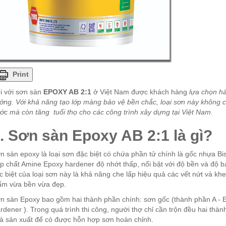
Print
i với sơn sàn
EPOXY AB 2:1
ở Việt Nam được khách hàng
lựa chọn hà
ởng. Với khả năng tạo lớp màng bảo vệ bền chắc, loại sơn này không 
ớc mà còn tăng tuổi thọ cho các công trình xây dựng tại Việt Nam.
. Sơn sàn Epoxy AB 2:1 là gì?
n sàn epoxy là loại sơn đặc biệt có chứa phần tử chính là gốc nhựa Bi
p chất Amine Epoxy hardener độ nhớt thấp, nổi bật với độ bền và độ b
c biệt của loại sơn này là khả năng che lấp hiệu quả các vết nứt và k
ấm vừa bền vừa đẹp.
n sàn Epoxy bao gồm hai thành phần chính: sơn gốc (thành phần A - Ep
rdener ). Trong quá trình thi công, người thợ chỉ cần trộn đều hai thàn
à sản xuất để có được hỗn hợp sơn hoàn chỉnh.