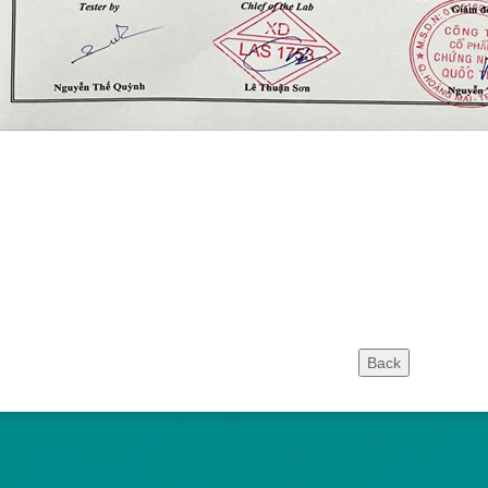
Bóng Đá Trực 
Cao
Công Ty Cổ Ph