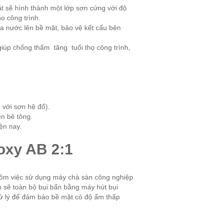
ặt sẽ hình thành một lớp sơn cứng với độ
o công trình.
ủa nước lên bề mặt, bảo vệ kết cấu bên
giúp chống thấm tăng tuổi thọ công trình,
n với sơn hệ đổ).
n bê tông.
ện nay.
poxy AB 2:1
 gồm việc sử dụng máy chà sàn công nghiệp
 sẽ toàn bộ bụi bẩn bằng máy hút bụi
xử lý để đảm bảo bề mặt có độ ẩm thấp