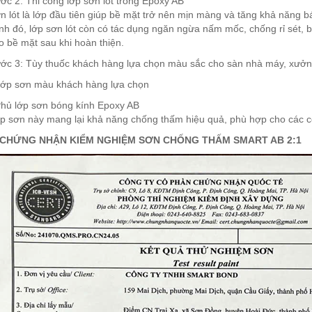
ớc 2: Thi công lớp sơn lót trong Epoxy AB
n lót là lớp đầu tiên giúp bề mặt trở nên mịn màng và tăng khả năng b
nh đó, lớp sơn lót còn có tác dụng ngăn ngừa nấm mốc, chống rỉ sét, 
o bề mặt sau khi hoàn thiện.
ớc 3: Tùy thuốc khách hàng lựa chọn màu sắc cho sàn nhà máy, xưởn
Lớp sơn màu khách hàng lựa chọn
Phủ lớp sơn bóng kính Epoxy AB
p sơn này mang lại khả năng chống thấm hiệu quả, phù hợp cho các c
 CHỨNG NHẬN KIỂM NGHIỆM SƠN CHỐNG THẤM SMART AB 2:1