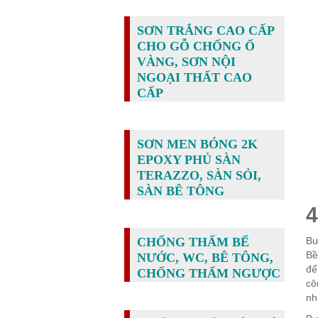
SƠN TRẮNG CAO CẤP
CHO GỖ CHỐNG Ố
VÀNG, SƠN NỘI
NGOẠI THẤT CAO
CẤP
SƠN MEN BÓNG 2K
EPOXY PHỦ SÀN
TERAZZO, SÀN SỎI,
SÀN BÊ TÔNG
4
Bư
CHỐNG THẤM BỂ
Bề
NƯỚC, WC, BÊ TÔNG,
để
CHỐNG THẤM NGƯỢC
cô
nh