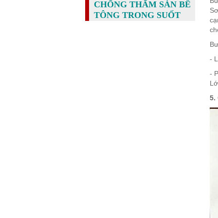
Bư
CHỐNG THẤM SÀN BÊ
Sơ
TÔNG TRONG SUỐT
cạ
ch
Bư
- 
- 
Lớ
5.