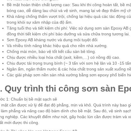
Bề mặt hoàn thiện chất lượng cao: Sau khi thi công hoàn tất, bề m
bóng cao, dễ dàng lau chùi và vệ sinh, mang lại vẻ đẹp thẩm mỹ ch
Khả năng chống thấm vượt trội, chống lại hiệu quả các tác động c
trong khỏi sự xâm nhập của độ ẩm.
Tăng tuổi thọ và tiết kiệm chi phí: Việc sử dụng sơn sàn Epoxy AB 
đồng thời tiết kiệm chi phí bảo dưỡng và sửa chữa trong tương lai.
Sơn Epoxy AB kháng nước và dung môi tuyệt đối
Và nhiều tính năng khác hiệu quả cho nền nhà xưởng.
Chống mài mòn, bảo vệ tốt kết cấu sàn bê tông.
Chịu được nhiều loại hóa chất (axit, kiềm,…) có nồng độ cao.
Chịu được tải trọng trung bình (~ 3 tấn với sơn hệ lăn và 10 -15 tấ
Ngăn ẩm, ngăn thấm nước & các hóa chất trong sản xuất xuống nề
Các giải pháp sơn nền sàn nhà xưởng bằng sơn epoxy phổ biến hi
. Quy trình thi công sơn sàn E
ớc 1: Chuẩn bị bề mặt sạch sẽ
 mặt cần được xử lý để đạt độ phẳng, mịn và khô. Quá trình này bao
 làm phẳng và nâng cao độ bám dính cho bề mặt. Sau đó, vệ sinh sạch
ng nghiệp. Các khuyết điểm như nứt, gãy hoặc lún cần được trám và 
ất mới được thi công.