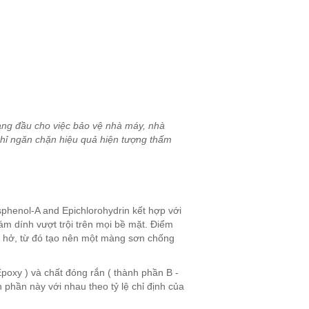
ng đầu cho việc bảo vệ nhà máy, nhà
chỉ ngăn chặn hiệu quả hiện tượng thấm
sphenol-A and Epichlorohydrin kết hợp với
ám dính vượt trội trên mọi bề mặt. Điểm
he hở, từ đó tạo nên một màng sơn chống
oxy ) và chất đóng rắn ( thành phần B -
h phần này với nhau theo tỷ lệ chỉ định của