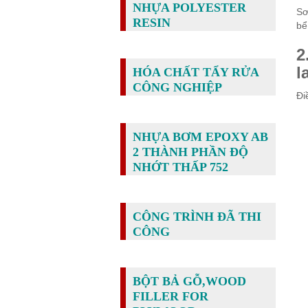
NHỰA POLYESTER
Sơ
RESIN
bể
2
l
HÓA CHẤT TẨY RỬA
CÔNG NGHIỆP
Đi
NHỰA BƠM EPOXY AB
2 THÀNH PHẦN ĐỘ
NHỚT THẤP 752
CÔNG TRÌNH ĐÃ THI
CÔNG
BỘT BẢ GỖ,WOOD
FILLER FOR