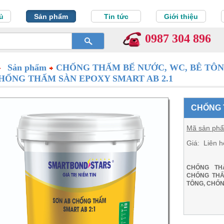
ủ
Sản phẩm
Tin tức
Giới thiệu
0987 304 896
Sản phẩm
CHỐNG THẤM BỂ NƯỚC, WC, BÊ TÔ
HỐNG THẤM SÀN EPOXY SMART AB 2.1
CHỐNG 
Mã sản ph
Giá: Liên h
CHỐNG TH
CHỐNG THẤ
TÔNG, CHỐN