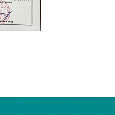
Tiếp - Link Xem Trực Tiếp Bóng Đá Tốc Độ
ần Trực Tuyến Việt Ads - VietAdsGroup.Vn