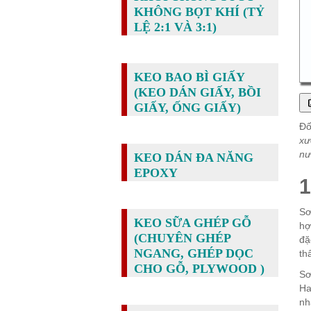
KHÔNG BỌT KHÍ (TỶ
LỆ 2:1 VÀ 3:1)
KEO BAO BÌ GIẤY
(KEO DÁN GIẤY, BỒI
GIẤY, ỐNG GIẤY)
Đố
xư
nư
KEO DÁN ĐA NĂNG
EPOXY
1
Sơ
KEO SỮA GHÉP GỖ
hợ
(CHUYÊN GHÉP
đặ
NGANG, GHÉP DỌC
th
CHO GỖ, PLYWOOD )
Sơ
Ha
nh