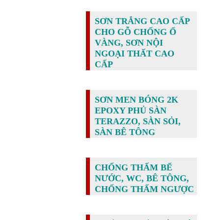
SƠN TRẮNG CAO CẤP
CHO GỖ CHỐNG Ố
VÀNG, SƠN NỘI
NGOẠI THẤT CAO
CẤP
SƠN MEN BÓNG 2K
EPOXY PHỦ SÀN
TERAZZO, SÀN SỎI,
SÀN BÊ TÔNG
CHỐNG THẤM BỂ
NƯỚC, WC, BÊ TÔNG,
CHỐNG THẤM NGƯỢC