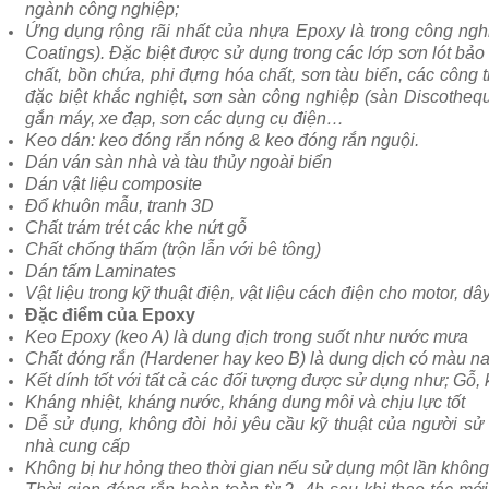
ngành công nghiệp;
Ứng dụng rộng rãi nhất của nhựa Epoxy là trong công nghi
Coatings). Đặc biệt được sử dụng trong các lớp sơn lót b
chất, bồn chứa, phi đựng hóa chất, sơn tàu biển, các công tr
đặc biệt khắc nghiệt, sơn sàn công nghiệp (sàn Discotheque
gắn máy, xe đạp, sơn các dụng cụ điện…
Keo dán: keo đóng rắn nóng & keo đóng rắn nguội.
Dán ván sàn nhà và tàu thủy ngoài biển
Dán vật liệu composite
Đổ khuôn mẫu, tranh 3D
Chất trám trét các khe nứt gỗ
Chất chống thấm (trộn lẫn với bê tông)
Dán tấm Laminates
Vật liệu trong kỹ thuật điện, vật liệu cách điện cho motor, 
Đặc điểm của Epoxy
Keo Epoxy (keo A) là dung dịch trong suốt như nước mưa
Chất đóng rắn (Hardener hay keo B) là dung dịch có màu n
Kết dính tốt với tất cả các đối tượng được sử dụng như; Gỗ,
Kháng nhiệt, kháng nước, kháng dung môi và chịu lực tốt
Dễ sử dụng, không đòi hỏi yêu cầu kỹ thuật của người s
nhà cung cấp
Không bị hư hỏng theo thời gian nếu sử dụng một lần không 