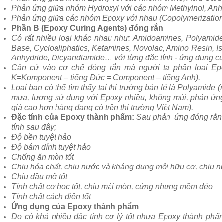
Phản ứng giữa nhóm Hydroxyl với các nhóm Methylnol, Anhy
Phản ứng giữa các nhóm Epoxy với nhau (Copolymerizatio
Phần B (Epoxy Curing Agents) đóng rắn
Có rất nhiều loại khác nhau như: Amidoamines, Polyamide
Base, Cycloaliphatics, Ketamines, Novolac, Amino Resin, I
Anhydride, Dicyandiamide… với từng đặc tính - ứng dụng cụ
Căn cứ vào cơ chế đóng rắn mà người ta phân loại Ep
K=Komponent – tiếng Đức = Component – tiếng Anh).
Loại bạn có thể tìm thấy tại thị trường bán lẻ là Polyamid
mưa, lượng sử dụng với Epoxy nhiều, không mùi, phản ứn
giá cao hơn hàng đang có trên thị trường Việt Nam).
Đặc tính của Epoxy thành phẩm:
Sau phản ứng đóng rắn
tính sau đây;
Độ bền tuyệt hảo
Độ bám dính tuyệt hảo
Chống ăn mòn tốt
Chịu hóa chất, chịu nước và kháng dung môi hữu cơ, chịu nư
Chịu dầu mỡ tốt
Tính chất cơ học tốt, chịu mài mòn, cứng nhưng mềm dẻo
Tính chất cách điện tốt
Ứng dụng của Epoxy thành phẩm
Do có khá nhiều đặc tính cơ lý tốt nhựa Epoxy thành phẩ