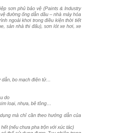
ệp sơn phủ bảo vệ (Paints & Industry
ảo vệ đường ống dẫn dầu – nhà máy hóa
ình ngoài khơi trong điều kiện thời tiết
, sàn nhà thi đấu), sơn lót xe hơi, xe
dây dẫn, bo mạch điện tử…
au do
 kim loại, nhựa, bê tông…
ử dụng mà chỉ cần theo hướng dẫn của
hết (nếu chưa pha trộn với xúc tác)