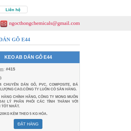
Liên hệ
ngocthongchemicals@gmail.com
DÁN GỖ E44
KEO AB DÁN GỖ E44
ẩm
:
#415
ệ
4 CHUYÊN DÁN GỖ, PVC, COMPOSITE, ĐÁ
LƯỢNG CAO.CÔNG TY LUÔN CÓ SẴN HÀNG.
 HÀNG CHÍNH HÃNG, CÔNG TY MONG MUỐN
ẠI LÝ PHÂN PHỐI CÁC TỈNH THÀNH VỚI
 TỐT NHẤT.
20KG KÈM THEO 5 KG HÓA.
ĐẶT HÀNG