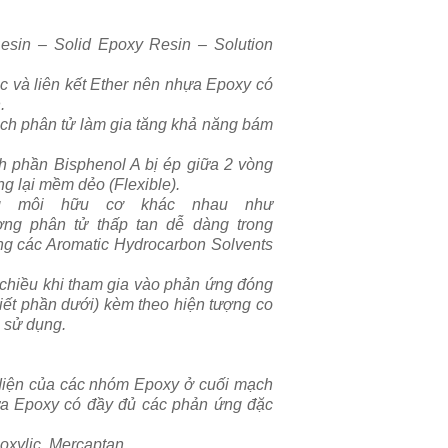
esin – Solid Epoxy Resin – Solution
c và liên kết Ether nên nhựa Epoxy có
.
ch phân tử làm gia tăng khả năng bám
h phần Bisphenol A bị ép giữa 2 vòng
 lại mềm dẻo (Flexible).
ng môi hữu cơ khác nhau như
ượng phân tử thấp tan dễ dàng trong
ong các Aromatic Hydrocarbon Solvents
chiều khi tham gia vào phản ứng đóng
tiết phần dưới) kèm theo hiện tượng co
n sử dụng.
 diện của các nhóm Epoxy ở cuối mạch
ựa Epoxy có đầy đủ các phản ứng đặc
xylic, Mercaptan.