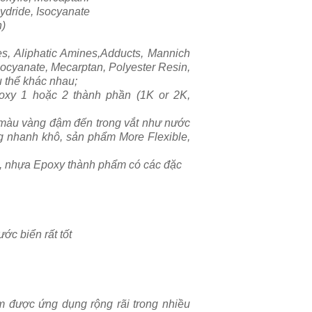
dride, Isocyanate
n)
s, Aliphatic Amines,Adducts, Mannich
socyanate, Mecarptan, Polyester Resin,
 thể khác nhau;
oxy 1 hoặc 2 thành phần (1K or 2K,
e (màu vàng đậm đến trong vắt như nước
g nhanh khô, sản phẩm More Flexible,
, nhựa Epoxy thành phẩm có các đặc
ớc biển rất tốt
m được ứng dụng rộng rãi trong nhiều