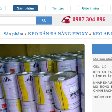
ủ
Sản phẩm
Tin tức
Giới thiệu
0987 304 896
Sản phẩm
KEO DÁN ĐA NĂNG EPOXY
KEO AB 
Mã sản ph
Giá: Liên h
KEO AB E4
HÀNG CHẤT 
NHẬP KHẨU
MỞ RỘNG Đ
CHÍNH SÁCH
THÙNG KEO 