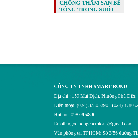
CHỐNG THẤM SÀN BÊ
TÔNG TRONG SUỐT
CÔNG TY TNHH SMART BOND
Địa chỉ : 159 Mai Dịch, Phường Phú Diễ
Điện thoại: (024) 37805290 - (024) 37805
Hotline: 0987304896
Email: ngocthongchemicals@gmail.com
Văn phòng tại TPHCM:
Số 3/56 đường T