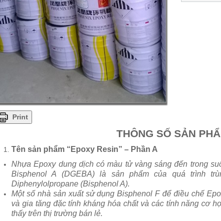
Print
THÔNG SỐ SẢN PHÂ
Tên sản phẩm “
Epoxy Resin” – Phần A
Nhựa Epoxy dung dịch có màu tử vàng sáng đến trong suốt,
Bisphenol A (DGEBA) là sản phẩm của quá trình trù
Diphenylolpropane (Bisphenol A).
Một số nhà sản xuất sử dụng Bisphenol F để điều chế Ep
và gia tăng đặc tính kháng hóa chất và các tính năng cơ 
thấy trên thị trường bán lẻ.