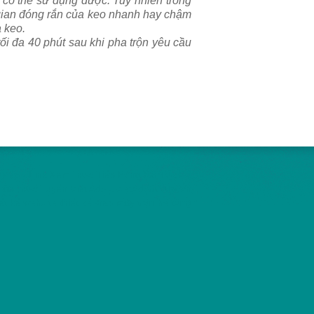
i có thể sử dụng được. Tuy nhiên trong
 gian đóng rắn của keo nhanh hay chậm
 keo.
ối đa 40 phút sau khi pha trộn yêu cầu
Tiếp - Link Xem Trực Tiếp Bóng Đá Tốc Độ
ần Trực Tuyến Việt Ads - VietAdsGroup.Vn
iết kế website
thiết kế web
máy trộn bê tông