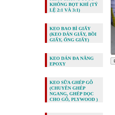
KHÔNG BỌT KHÍ (TỶ
LỆ 2:1 VÀ 3:1)
KEO BAO BÌ GIẤY
(KEO DÁN GIẤY, BỒI
GIẤY, ỐNG GIẤY)
KEO DÁN ĐA NĂNG
EPOXY
KEO SỮA GHÉP GỖ
(CHUYÊN GHÉP
NGANG, GHÉP DỌC
CHO GỖ, PLYWOOD )