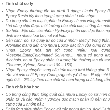
Tính chất cơ lý
Nhựa Epoxy thường tồn tại dưới 3 dạng: Liquid Epoxy R
Epoxy Resin tùy theo trọng lượng phân tử của nhựa.
Do trong cấu trúc mạch phân tử Epoxy có các vòng Aromati
khả năng chịu được môi trường hóa chất cao, chống ăn mòn
Sự hiện diện của các nhóm Hydroxyl phân cực dọc theo mạ
dính trên nhiều loại bề mặt vật liệu.
Bên cạnh đó, sự quay tự do của 2 nhóm Methyl trong thàn
Aromatic mang đến cho nhựa Epoxy đặc tính vừa cứng nhưng
Nhựa Epoxy hòa tan tốt trong nhiều loại du
(Acetone,Ester,Chlorinated Solvents…, nhựa có trong l
Alcohols, nhựa Epoxy phân tử lượng lớn thường tan tốt tr
(Toluene, Xylene, Sovesso 100 – 150).
Nhựa Epoxy chuyển sang cấu trúc mạng lưới không gian 3 
rắn với các chất Epoxy Curing Agents (sẽ được đề cập chi 
ngót 0.5 – 2% tùy theo bản chất và hàm lượng chất đóng rắ
Tính chất hóa học
Do trong công thức tổng quát của nhựa Epoxy có sự hiện
phân tử và các nhóm Hydroxyl dọc mạch phân tử nên nh
trưng của 2 nhóm này.
Phản ứng giữa nhóm Epoxy với các nhóm Amino, Acid Carbo