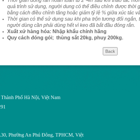
Thời gian đóng rắn hoàn toàn từ 2 -4h sau khi thao tác mớ
quá trình sử dụng, người dung có thể điều chỉnh được thời
bằng cách điều chỉnh tăng hoặc giảm tỷ lệ % giữa xúc tác và
Thời gian có thể sử dụng sau khi pha trộn tương đối ngắn, t
người dùng cần phải dùng hết vì keo đã bắt đầu đóng rắn.
Xuất xứ hàng hóa: Nhập khẩu chính hãng
Quy cách đóng gói; thùng sắt 20kg, phuy 200kg.
Bóng Đá Trực 
Cao
Công Ty Cổ Ph
Tử Vi Số Mệnh
th
n, Thành Phố Hà Nội, Việt Nam
291
L30, Phường An Phú Đông, TPHCM, Việt