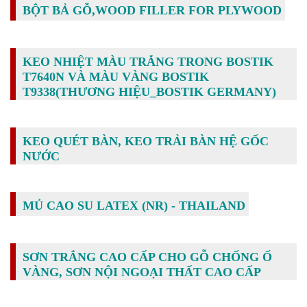
BỘT BẢ GỖ,WOOD FILLER FOR PLYWOOD
KEO NHIỆT MÀU TRẮNG TRONG BOSTIK
T7640N VÀ MÀU VÀNG BOSTIK
T9338(THƯƠNG HIỆU_BOSTIK GERMANY)
KEO QUÉT BÀN, KEO TRẢI BÀN HỆ GỐC
NƯỚC
MỦ CAO SU LATEX (NR) - THAILAND
SƠN TRẮNG CAO CẤP CHO GỖ CHỐNG Ố
VÀNG, SƠN NỘI NGOẠI THẤT CAO CẤP