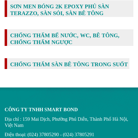
SƠN MEN BÓNG 2K EPOXY PHỦ SÀN
TERAZZO, SÀN SỎI, SÀN BÊ TÔNG
CHỐNG THẤM BỂ NƯỚC, WC, BÊ TÔNG,
CHỐNG THẤM NGƯỢC
CHỐNG THẤM SÀN BÊ TÔNG TRONG SUỐT
CÔNG TY TNHH SMART BOND
Địa chỉ : 159 Mai Dịch, Phường Phú Diễn, Thành Phố Hà Nội,
Việt Nam
Điện thoại: (024) 37805290 - (024) 37805291