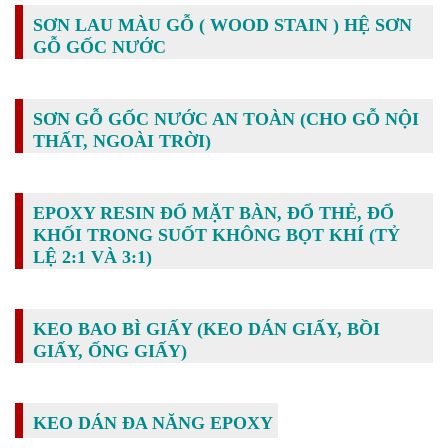
SƠN LAU MÀU GỖ ( WOOD STAIN ) HỆ SƠN
GỖ GỐC NƯỚC
SƠN GỖ GỐC NƯỚC AN TOÀN (CHO GỖ NỘI
THẤT, NGOÀI TRỜI)
EPOXY RESIN ĐỔ MẶT BÀN, ĐỔ THẺ, ĐỔ
KHỐI TRONG SUỐT KHÔNG BỌT KHÍ (TỶ
LỆ 2:1 VÀ 3:1)
KEO BAO BÌ GIẤY (KEO DÁN GIẤY, BỒI
GIẤY, ỐNG GIẤY)
KEO DÁN ĐA NĂNG EPOXY