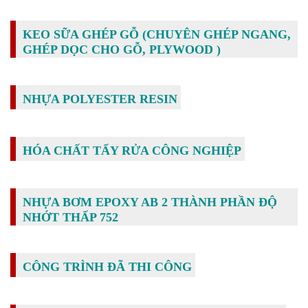
KEO SỮA GHÉP GỖ (CHUYÊN GHÉP NGANG,
GHÉP DỌC CHO GỖ, PLYWOOD )
NHỰA POLYESTER RESIN
HÓA CHẤT TẨY RỬA CÔNG NGHIỆP
NHỰA BƠM EPOXY AB 2 THÀNH PHẦN ĐỘ
NHỚT THẤP 752
CÔNG TRÌNH ĐÃ THI CÔNG