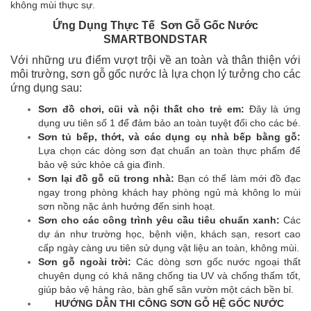
không mùi thực sự.
Ứng Dụng Thực Tế Sơn Gỗ Gốc Nước
SMARTBONDSTAR
Với những ưu điểm vượt trội về an toàn và thân thiện với
môi trường, sơn gỗ gốc nước là lựa chọn lý tưởng cho các
ứng dụng sau:
Sơn đồ chơi, cũi và nội thất cho trẻ em:
Đây là ứng
dụng ưu tiên số 1 để đảm bảo an toàn tuyệt đối cho các bé.
Sơn tủ bếp, thớt, và các dụng cụ nhà bếp bằng gỗ:
Lựa chọn các dòng sơn đạt chuẩn an toàn thực phẩm để
bảo vệ sức khỏe cả gia đình.
Sơn lại đồ gỗ cũ trong nhà:
Bạn có thể làm mới đồ đạc
ngay trong phòng khách hay phòng ngủ mà không lo mùi
sơn nồng nặc ảnh hưởng đến sinh hoạt.
Sơn cho các công trình yêu cầu tiêu chuẩn xanh:
Các
dự án như trường học, bệnh viện, khách sạn, resort cao
cấp ngày càng ưu tiên sử dụng vật liệu an toàn, không mùi.
Sơn gỗ ngoài trời:
Các dòng sơn gốc nước ngoại thất
chuyên dụng có khả năng chống tia UV và chống thấm tốt,
giúp bảo vệ hàng rào, bàn ghế sân vườn một cách bền bỉ.
HƯỚNG DẪN THI CÔNG SƠN GỖ HỆ GỐC NƯỚC