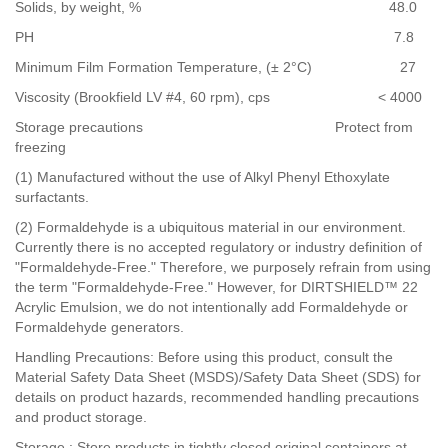
Solids, by weight, % 48.0
PH 7.8
Minimum Film Formation Temperature, (± 2°C) 27
Viscosity (Brookfield LV #4, 60 rpm), cps < 4000
Storage precautions Protect from
freezing
(1) Manufactured without the use of Alkyl Phenyl Ethoxylate
surfactants.
(2) Formaldehyde is a ubiquitous material in our environment.
Currently there is no accepted regulatory or industry definition of
"Formaldehyde-Free." Therefore, we purposely refrain from using
the term "Formaldehyde-Free." However, for DIRTSHIELD™ 22
Acrylic Emulsion, we do not intentionally add Formaldehyde or
Formaldehyde generators.
Handling Precautions: Before using this product, consult the
Material Safety Data Sheet (MSDS)/Safety Data Sheet (SDS) for
details on product hazards, recommended handling precautions
and product storage.
Storage : Store products in tightly closed original containers at