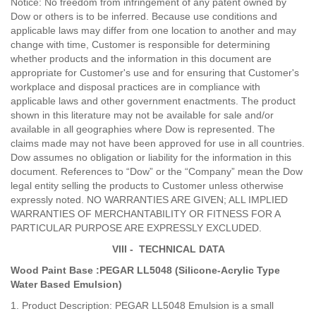
Notice: No freedom from infringement of any patent owned by
Dow or others is to be inferred. Because use conditions and
applicable laws may differ from one location to another and may
change with time, Customer is responsible for determining
whether products and the information in this document are
appropriate for Customer's use and for ensuring that Customer's
workplace and disposal practices are in compliance with
applicable laws and other government enactments. The product
shown in this literature may not be available for sale and/or
available in all geographies where Dow is represented. The
claims made may not have been approved for use in all countries.
Dow assumes no obligation or liability for the information in this
document. References to “Dow” or the “Company” mean the Dow
legal entity selling the products to Customer unless otherwise
expressly noted. NO WARRANTIES ARE GIVEN; ALL IMPLIED
WARRANTIES OF MERCHANTABILITY OR FITNESS FOR A
PARTICULAR PURPOSE ARE EXPRESSLY EXCLUDED.
VIII - TECHNICAL DATA
Wood Paint Base :PEGAR LL5048 (Silicone-Acrylic Type
Water Based Emulsion)
1. Product Description: PEGAR LL5048 Emulsion is a small