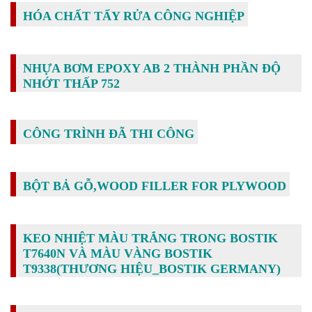
HÓA CHẤT TẨY RỬA CÔNG NGHIỆP
NHỰA BƠM EPOXY AB 2 THÀNH PHẦN ĐỘ
NHỚT THẤP 752
CÔNG TRÌNH ĐÃ THI CÔNG
BỘT BẢ GỖ,WOOD FILLER FOR PLYWOOD
KEO NHIỆT MÀU TRẮNG TRONG BOSTIK
T7640N VÀ MÀU VÀNG BOSTIK
T9338(THƯƠNG HIỆU_BOSTIK GERMANY)