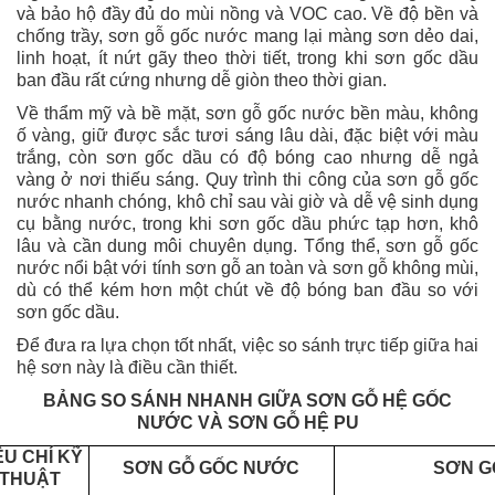
và bảo hộ đầy đủ do mùi nồng và VOC cao. Về độ bền và
chống trầy, sơn gỗ gốc nước mang lại màng sơn dẻo dai,
linh hoạt, ít nứt gãy theo thời tiết, trong khi sơn gốc dầu
ban đầu rất cứng nhưng dễ giòn theo thời gian.
Về thẩm mỹ và bề mặt, sơn gỗ gốc nước bền màu, không
ố vàng, giữ được sắc tươi sáng lâu dài, đặc biệt với màu
trắng, còn sơn gốc dầu có độ bóng cao nhưng dễ ngả
vàng ở nơi thiếu sáng. Quy trình thi công của sơn gỗ gốc
nước nhanh chóng, khô chỉ sau vài giờ và dễ vệ sinh dụng
cụ bằng nước, trong khi sơn gốc dầu phức tạp hơn, khô
lâu và cần dung môi chuyên dụng. Tổng thể, sơn gỗ gốc
nước nổi bật với tính sơn gỗ an toàn và sơn gỗ không mùi,
dù có thể kém hơn một chút về độ bóng ban đầu so với
sơn gốc dầu.
Để đưa ra lựa chọn tốt nhất, việc so sánh trực tiếp giữa hai
hệ sơn này là điều cần thiết.
BẢNG SO SÁNH NHANH GIỮA SƠN GỖ HỆ GỐC
NƯỚC VÀ SƠN GỖ HỆ PU
ÊU CHÍ KỸ
SƠN GỖ GỐC NƯỚC
SƠN GỖ
THUẬT