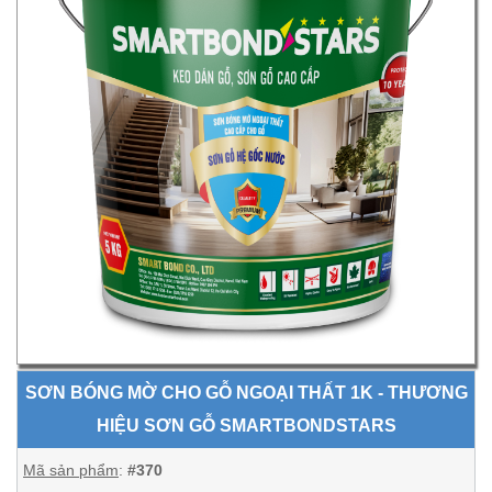
SƠN BÓNG MỜ CHO GỖ NGOẠI THẤT 1K - THƯƠNG
HIỆU SƠN GỖ SMARTBONDSTARS
Mã sản phẩm
:
#370