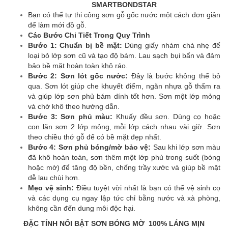
SMARTBONDSTAR
Bạn có thể tự thi công sơn gỗ gốc nước một cách đơn giản
để làm mới đồ gỗ.
Các Bước Chi Tiết Trong Quy Trình
Bước 1: Chuẩn bị bề mặt:
Dùng giấy nhám chà nhẹ để
loại bỏ lớp sơn cũ và tạo độ bám. Lau sạch bụi bẩn và đảm
bảo bề mặt hoàn toàn khô ráo.
Bước 2: Sơn lót gốc nước:
Đây là bước không thể bỏ
qua. Sơn lót giúp che khuyết điểm, ngăn nhựa gỗ thấm ra
và giúp lớp sơn phủ bám dính tốt hơn. Sơn một lớp mỏng
và chờ khô theo hướng dẫn.
Bước 3: Sơn phủ màu:
Khuấy đều sơn. Dùng cọ hoặc
con lăn sơn 2 lớp mỏng, mỗi lớp cách nhau vài giờ. Sơn
theo chiều thớ gỗ để có bề mặt đẹp nhất.
Bước 4: Sơn phủ bóng/mờ bảo vệ:
Sau khi lớp sơn màu
đã khô hoàn toàn, sơn thêm một lớp phủ trong suốt (bóng
hoặc mờ) để tăng độ bền, chống trầy xước và giúp bề mặt
dễ lau chùi hơn.
Mẹo vệ sinh:
Điều tuyệt vời nhất là bạn có thể vệ sinh cọ
và các dụng cụ ngay lập tức chỉ bằng nước và xà phòng,
không cần đến dung môi độc hại.
ĐẶC TÍNH NỔI BẬT SƠN BÓNG MỜ 100% LÁNG MỊN