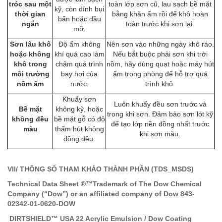
tróc sau một
toàn lớp sơn cũ, lau sạch bề mặt
kỹ, còn dính bụi
thời gian
bằng khăn ẩm rồi để khô hoàn
bẩn hoặc dầu
ngắn
toàn trước khi sơn lại.
mỡ.
Sơn lâu khô
Độ ẩm không
Nên sơn vào những ngày khô ráo.
hoặc không
khí quá cao làm
Nếu bắt buộc phải sơn khi trời
khô trong
chậm quá trình
nồm, hãy dùng quạt hoặc máy hút
môi trường
bay hơi của
ẩm trong phòng để hỗ trợ quá
nồm ẩm
nước.
trình khô.
Khuấy sơn
Luôn khuấy đều sơn trước và
Bề mặt
không kỹ, hoặc
trong khi sơn. Đảm bảo sơn lót kỹ
không đều
bề mặt gỗ có độ
để tạo lớp nền đồng nhất trước
màu
thấm hút không
khi sơn màu.
đồng đều.
VII/ THÔNG SỐ THAM KHẢO THÀNH PHẦN (TDS_MSDS)
Technical Data Sheet ®™Trademark of The Dow Chemical
Company (“Dow”) or an affiliated company of Dow 843-
02342-01-0620-DOW
DIRTSHIELD™ USA 22 Acrylic Emulsion / Dow Coating