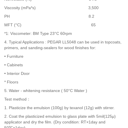
Viscosity (mPa*s) 3,500
PH 8.2
MFT (°C) 65
*1: Viscometer: BM Type 23°C 60rpm
4. Typical Applications : PEGAR LL5048 can be used in topcoats,
primers, and sanding-sealers for wood finishes for:
• Furniture
• Cabinets
• Interior Door
* Floors
5. Water - whitening resistance ( 50°C Water )
Test method：
1. Plasticize the emulsion (100g) by texanol (12g) with stirrer.
2. Coat the plasticized emulsion to glass plate with 5mil(125μ)
applicator and dry the film. (Dry condition: RT×1day and
50℃×1day)