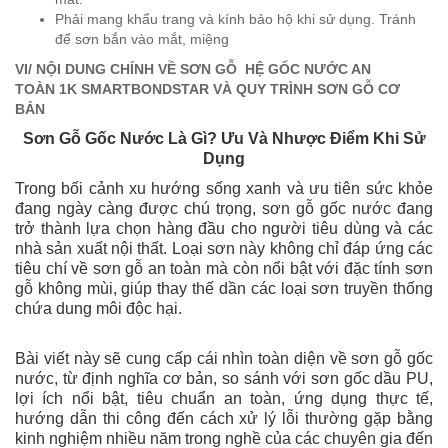
Phải mang khẩu trang và kính bảo hộ khi sử dụng. Tránh
để sơn bắn vào mắt, miệng
VI/ NỘI DUNG CHÍNH VỀ SƠN GỖ HỆ GỐC NƯỚC AN
TOÀN 1K SMARTBONDSTAR VÀ QUY TRÌNH SƠN GỖ CƠ
BẢN
Sơn Gỗ Gốc Nước Là Gì? Ưu Và Nhược Điểm Khi Sử
Dụng
Trong bối cảnh xu hướng sống xanh và ưu tiên sức khỏe
đang ngày càng được chú trọng, sơn gỗ gốc nước đang
trở thành lựa chọn hàng đầu cho người tiêu dùng và các
nhà sản xuất nội thất. Loại sơn này không chỉ đáp ứng các
tiêu chí về sơn gỗ an toàn mà còn nổi bật với đặc tính sơn
gỗ không mùi, giúp thay thế dần các loại sơn truyền thống
chứa dung môi độc hại.
Bài viết này sẽ cung cấp cái nhìn toàn diện về sơn gỗ gốc
nước, từ định nghĩa cơ bản, so sánh với sơn gốc dầu PU,
lợi ích nổi bật, tiêu chuẩn an toàn, ứng dụng thực tế,
hướng dẫn thi công đến cách xử lý lỗi thường gặp bằng
kinh nghiệm nhiều năm trong nghề của các chuyên gia đến