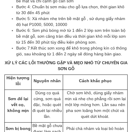
bề mặt và chỉ cạnh gỗ cần sơn
Bước 4: Chuẩn bị sơn màu cho gỗ lựa chọn, thời gian khô
từ 30 đến 45 phút
Bước 5: Xả nhám nhẹ trên bề mặt gỗ , sử dụng giấy nhám
độ hạt P1000, 5000, 10000
Bước 6: Sơn phủ bóng mờ từ 1 đến 2 lớp sơn trên toàn bộ
bề mặt gỗ, sơn căng tràn đều và thời gian khô mỗi lớp sơn
từ 15 đến 30 phút tùy điều kiện phòng sơn.
Bước 7:Kết thúc sơn xong để khô trong phòng kín có thông
gió, sau khoảng từ 1 đến 2 ngày sẽ đóng hàng bàn giao.
XỬ LÝ CÁC LỖI THƯỜNG GẶP VÀ MẸO NHỎ TỪ CHUYÊN GIA
SƠN GỖ
Hiện tượng
Nguyên nhân
Cách khắc phục
lỗi
Dùng cọ quá
Chờ sơn khô, dùng giấy nhám
Sơn để lại
cứng, sơn quá
mịn xả nhẹ cho phẳng rồi sơn lại
vết cọ,
đặc, hoặc quét
một lớp mỏng hơn. Lần sau nên
không mịn
đi quét lại nhiều
pha sơn loãng hơn một chút và
lần.
quét dứt khoát.
Bề mặt gỗ chưa
Sơn bị bong
Phải chà nhám và loại bỏ hoàn
được làm sạch