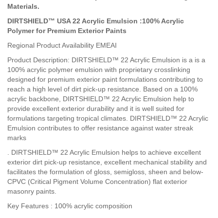
Materials.
DIRTSHIELD™ USA 22 Acrylic Emulsion :100% Acrylic
Polymer for Premium Exterior Paints
Regional Product Availability EMEAI
Product Description: DIRTSHIELD™ 22 Acrylic Emulsion is a is a
100% acrylic polymer emulsion with proprietary crosslinking
designed for premium exterior paint formulations contributing to
reach a high level of dirt pick-up resistance. Based on a 100%
acrylic backbone, DIRTSHIELD™ 22 Acrylic Emulsion help to
provide excellent exterior durability and it is well suited for
formulations targeting tropical climates. DIRTSHIELD™ 22 Acrylic
Emulsion contributes to offer resistance against water streak
marks
. DIRTSHIELD™ 22 Acrylic Emulsion helps to achieve excellent
exterior dirt pick-up resistance, excellent mechanical stability and
facilitates the formulation of gloss, semigloss, sheen and below-
CPVC (Critical Pigment Volume Concentration) flat exterior
masonry paints.
Key Features : 100% acrylic composition