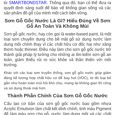
từ
SMARTBONDSTAR.
Thông qua đó, bạn có thể đưa ra
quyết định sáng suốt để bảo vệ không gian sống và các
sản phẩm đồ gỗ của mình một cách bền vững.
Sơn Gỗ Gốc Nước Là Gì? Hiểu Đúng Về Sơn
Gỗ An Toàn Và Không Mùi
Sơn gỗ gốc nước, hay còn gọi là water-based paint, là một
loại sơn chuyên dụng cho bề mặt gỗ sử dụng nước làm
dung môi chính thay vì các chất hữu cơ độc hại như xăng
thơm hoặc thinner. Điều này làm cho sơn gỗ gốc nước trở
thành giải pháp lý tưởng cho những ai tìm kiếm sơn gỗ an
toàn, giảm thiểu rủi ro sức khỏe và thân thiện với môi
trường.
Khác với các loại sơn truyền thống, sơn gỗ gốc nước giúp giảm
đáng kể lượng hợp chất hữu cơ dễ bay hơi (VOC), từ đó loại bỏ
gần như hoàn toàn mùi hôi khó chịu, mang lại không gian thi công
và sử dụng thoải mái hơn.
Thành Phần Chính Của Sơn Gỗ Gốc Nước
Cấu tạo cơ bản của sơn gỗ gốc nước bao gồm nhựa
Acrylic Emulsion làm chất kết dính chính, tinh màu Pigment
để làm màu sơn cho gỗ, nước làm dung môi và các chất