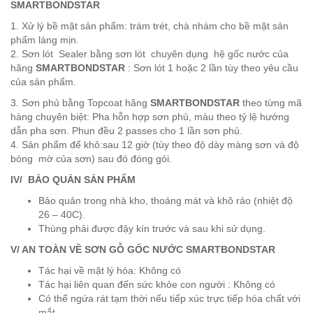
SMARTBONDSTAR
1. Xử lý bề mặt sản phẩm: trám trét, chà nhám cho bề mặt sản
phẩm láng mịn.
2. Sơn lót Sealer bằng sơn lót chuyên dụng hệ gốc nước của
hãng
SMARTBONDSTAR
: Sơn lót 1 hoặc 2 lần tùy theo yêu cầu
của sản phẩm.
3. Sơn phủ bằng Topcoat hãng
SMARTBONDSTAR
theo từng mã
hàng chuyên biệt: Pha hỗn hợp sơn phủ, màu theo tỷ lệ hướng
dẫn pha sơn. Phun đều 2 passes cho 1 lần sơn phủ.
4. Sản phẩm để khô:sau 12 giờ (tùy theo độ dày màng sơn và độ
bóng mờ của sơn) sau đó đóng gói.
IV/ BẢO QUẢN SẢN PHẨM
Bảo quản trong nhà kho, thoáng mát và khô ráo (nhiệt độ
26 – 40C).
Thùng phải được đậy kín trước và sau khi sử dụng.
V/ AN TOÀN VỀ SƠN GỖ GỐC NƯỚC SMARTBONDSTAR
Tác hại về mặt lý hóa: Không có
Tác hại liên quan đến sức khỏe con người : Không có
Có thể ngứa rát tạm thời nếu tiếp xúc trực tiếp hóa chất với
mắt.