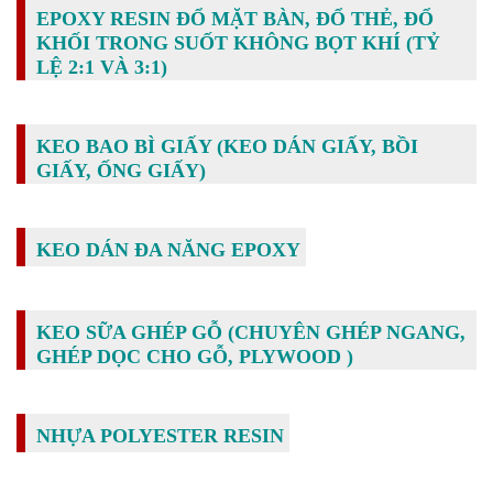
EPOXY RESIN ĐỔ MẶT BÀN, ĐỔ THẺ, ĐỔ
KHỐI TRONG SUỐT KHÔNG BỌT KHÍ (TỶ
LỆ 2:1 VÀ 3:1)
KEO BAO BÌ GIẤY (KEO DÁN GIẤY, BỒI
GIẤY, ỐNG GIẤY)
KEO DÁN ĐA NĂNG EPOXY
KEO SỮA GHÉP GỖ (CHUYÊN GHÉP NGANG,
GHÉP DỌC CHO GỖ, PLYWOOD )
NHỰA POLYESTER RESIN