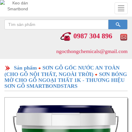
Toggl
navig
0987 304 896
ngocthongchemicals@gmail.com
Sản phẩm
SƠN GỖ GỐC NƯỚC AN TOÀN
(CHO GỖ NỘI THẤT, NGOÀI TRỜI)
SƠN BÓNG
MỜ CHO GỖ NGOẠI THẤT 1K - THƯƠNG HIỆU
SƠN GỖ SMARTBONDSTARS