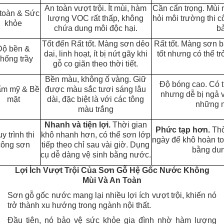
An toàn vượt trội.
Ít mùi, hàm
Cần cẩn trọng.
Mùi 
toàn & Sức
lượng VOC rất thấp, không
hỏi môi trường thi 
khỏe
chứa dung môi độc hại.
bả
Tốt đến Rất tốt.
Màng sơn dẻo
Rất tốt.
Màng sơn ba
Độ bền &
dai, linh hoạt, ít bị nứt gãy khi
tốt nhưng có thể tr
hống trầy
gỗ co giãn theo thời tiết.
Bền màu, không ố vàng.
Giữ
Độ bóng cao.
Có t
ẩm mỹ & Bề
được màu sắc tươi sáng lâu
nhưng dễ bị ngả v
mặt
dài, đặc biệt là với các tông
những n
màu trắng
Nhanh và tiện lợi.
Thời gian
Phức tạp hơn.
Thờ
y trình thi
khô nhanh hơn, có thể sơn lớp
ngày để khô hoàn to
công sơn
tiếp theo chỉ sau vài giờ. Dụng
bằng du
cụ dễ dàng vệ sinh bằng nước.
Lợi Ích Vượt Trội Của Sơn Gỗ Hệ Gốc Nước Không
Mùi Và An Toàn
Sơn gỗ gốc nước mang lại nhiều lợi ích vượt trội, khiến nó
trở thành xu hướng trong ngành nội thất.
Đầu tiên, nó bảo vệ sức khỏe gia đình nhờ hàm lượng