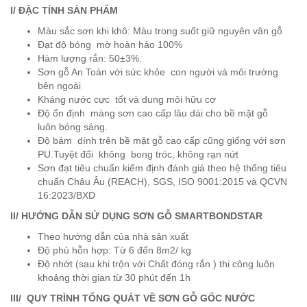
I/ ĐẶC TÍNH SẢN PHẨM
Màu sắc sơn khi khô: Màu trong suốt giữ nguyên vân gỗ
Đạt độ bóng mờ hoàn hảo 100%
Hàm lượng rắn: 50±3%.
Sơn gỗ An Toàn với sức khỏe con người và môi trường
bên ngoài
Kháng nước cực tốt và dung môi hữu cơ
Độ ổn định màng sơn cao cấp lâu dài cho bề mặt gỗ
luôn bóng sáng.
Độ bám dính trên bề mặt gỗ cao cấp cũng giống với sơn
PU.Tuyệt đối không bong tróc, không rạn nứt
Sơn đạt tiêu chuẩn kiểm định đánh giá theo hệ thống tiêu
chuẩn Châu Âu (REACH), SGS, ISO 9001:2015 và QCVN
16:2023/BXD
II/ HƯỚNG DẪN SỬ DỤNG SƠN GỖ SMARTBONDSTAR
Theo hướng dẫn của nhà sản xuất
Độ phủ hỗn hợp: Từ 6 đến 8m2/ kg
Độ nhớt (sau khi trộn với Chất đóng rắn ) thi công luôn
khoảng thời gian từ 30 phút đến 1h
III/ QUY TRÌNH TỔNG QUÁT VỀ SƠN GỖ GỐC NƯỚC