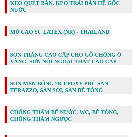
KEO QUÉT BÀN, KEO TRẢI BÀN HỆ GỐC
NƯỚC
MỦ CAO SU LATEX (NR) - THAILAND
SƠN TRẮNG CAO CẤP CHO GỖ CHỐNG Ố
VÀNG, SƠN NỘI NGOẠI THẤT CAO CẤP
SƠN MEN BÓNG 2K EPOXY PHỦ SÀN
TERAZZO, SÀN SỎI, SÀN BÊ TÔNG
CHỐNG THẤM BỂ NƯỚC, WC, BÊ TÔNG,
CHỐNG THẤM NGƯỢC