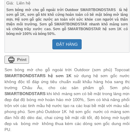
Giá: Liên hệ
Sơn bóng mờ cho gỗ ngoài trời Outdoor
SMARTBONDSTARS
là hệ
sơn gỗ 1K, sơn gỗ khi khô cứng hoàn toàn có bề mặt bóng mờ láng
mịn. Hệ sơn gỗ gốc nước an toàn với sức khỏe con người và thân
thiện môi trường. Sơn gỗ
SMARTBONDSTAR
nhanh khô màng sơn
và chống trầy xước cao. Sơn gỗ
SMARTBONDSTAR
hệ sơn 1K có
bóng mờ 100% và bóng 50%.
ĐẶT HÀNG
Print
Sơn bóng mờ cho gỗ ngoài trời Outdoor (sơn phủ) Topcoat
SMARTBONDSTARS hệ sơn 1K
sử dụng hệ sơn gốc nước
không độc tố đáp ứng tiêu chuẩn xuất khẩu hàng hóa sang thị
trường Châu Âu, cho các sản phẩm gỗ. Sơn phủ
SMARTBONDSTARS
khi khô màng sơn có bề mặt trong láng mịn
đẹp đạt độ bóng mờ hoàn hảo mờ 100%,. Sơn có khả năng phối
trộn với các tinh mầu hệ nước tạo ra các loại bề mặt với màu sắc
phong phú. Sơn phủ Outdoor 1K hệ sơn gốc nước có màng sơn
đàn hồi độ dẻo dai, chai cứng bề mặt rất tốt, độ bóng mờ tuyệt
đẹp và bóng mờ không thua kém các dòng sơn gốc dung môi
PU.