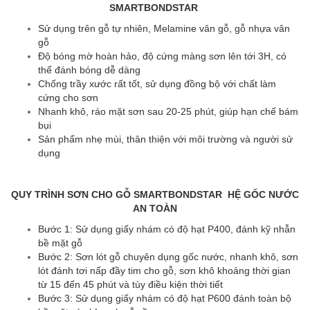
SMARTBONDSTAR
Sử dụng trên gỗ tự nhiên, Melamine vân gỗ, gỗ nhựa vân
gỗ
Độ bóng mờ hoàn hảo, độ cứng màng sơn lên tới 3H, có
thể đánh bóng dễ dàng
Chống trầy xước rất tốt, sử dụng đồng bộ với chất làm
cứng cho sơn
Nhanh khô, ráo mặt sơn sau 20-25 phút, giúp hạn chế bám
bụi
Sản phẩm nhẹ mùi, thân thiện với môi trường và người sử
dụng
QUY TRÌNH SƠN CHO GỖ SMARTBONDSTAR HỆ GỐC NƯỚC
AN TOÀN
Bước 1: Sử dụng giấy nhám có độ hạt P400, đánh kỹ nhẫn
bề mặt gỗ
Bước 2: Sơn lót gỗ chuyên dụng gốc nước, nhanh khô, sơn
lót đánh tơi nấp đầy tim cho gỗ, sơn khô khoảng thời gian
từ 15 đến 45 phút và tùy điều kiện thời tiết
Bước 3: Sử dụng giấy nhám có độ hạt P600 đánh toàn bộ