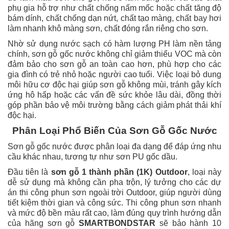
phụ gia hỗ trợ như chất chống nấm mốc hoặc chất tăng độ
bám dính, chất chống dạn nứt, chất tạo màng, chất bay hơi
làm nhanh khô màng sơn, chất đóng rắn riêng cho sơn.
Nhờ sử dụng nước sạch có hàm lượng PH làm nền tảng
chính, sơn gỗ gốc nước không chỉ giảm thiểu VOC mà còn
đảm bảo cho sơn gỗ an toàn cao hơn, phù hợp cho các
gia đình có trẻ nhỏ hoặc người cao tuổi. Việc loại bỏ dung
môi hữu cơ độc hại giúp sơn gỗ không mùi, tránh gây kích
ứng hô hấp hoặc các vấn đề sức khỏe lâu dài, đồng thời
góp phần bảo vệ môi trường bằng cách giảm phát thải khí
độc hại.
Phân Loại Phổ Biến Của Sơn Gỗ Gốc Nước
Sơn gỗ gốc nước được phân loại đa dạng để đáp ứng nhu
cầu khác nhau, tương tự như sơn PU gốc dầu.
Đầu tiên là
sơn gỗ 1 thành phần (1K) Outdoor
, loại này
dễ sử dụng mà không cần pha trộn, lý tưởng cho các dự
án thi công phun sơn ngoài trời Outdoor, giúp người dùng
tiết kiệm thời gian và công sức. Thi công phun sơn nhanh
và mức độ bền màu rất cao, làm đúng quy trình hướng dẫn
của hãng sơn gỗ
SMARTBONDSTAR
sẽ bảo hành 10