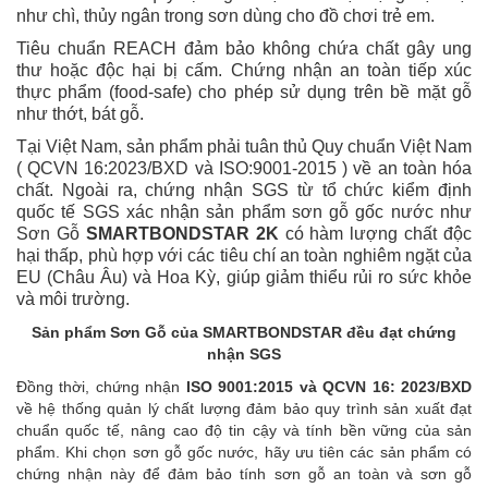
như chì, thủy ngân trong sơn dùng cho đồ chơi trẻ em.
Tiêu chuẩn REACH đảm bảo không chứa chất gây ung
thư hoặc độc hại bị cấm. Chứng nhận an toàn tiếp xúc
thực phẩm (food-safe) cho phép sử dụng trên bề mặt gỗ
như thớt, bát gỗ.
Tại Việt Nam, sản phẩm phải tuân thủ Quy chuẩn Việt Nam
( QCVN 16:2023/BXD và ISO:9001-2015 ) về an toàn hóa
chất. Ngoài ra, chứng nhận SGS từ tổ chức kiểm định
quốc tế SGS xác nhận sản phẩm sơn gỗ gốc nước như
Sơn Gỗ
SMARTBONDSTAR 2K
có hàm lượng chất độc
hại thấp, phù hợp với các tiêu chí an toàn nghiêm ngặt của
EU (Châu Âu) và Hoa Kỳ, giúp giảm thiểu rủi ro sức khỏe
và môi trường.
Sản phẩm Sơn Gỗ của SMARTBONDSTAR đều đạt chứng
nhận SGS
Đồng thời, chứng nhận
ISO 9001:2015 và QCVN 16: 2023/BXD
về hệ thống quản lý chất lượng đảm bảo quy trình sản xuất đạt
chuẩn quốc tế, nâng cao độ tin cậy và tính bền vững của sản
phẩm. Khi chọn sơn gỗ gốc nước, hãy ưu tiên các sản phẩm có
chứng nhận này để đảm bảo tính sơn gỗ an toàn và sơn gỗ