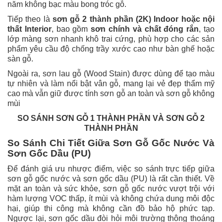
năm không bạc màu bong tróc gỗ.
Tiếp theo là
sơn gỗ 2 thành phần (2K) Indoor hoặc nội
thất Interior
, bao gồm
sơn chính và chất đóng rắn
, tạo
lớp màng sơn nhanh khô trai cứng, phù hợp cho các sản
phẩm yêu cầu độ chống trầy xước cao như bàn ghế hoặc
sàn gỗ.
Ngoài ra, sơn lau gỗ (Wood Stain) được dùng để tạo màu
tự nhiên và làm nổi bật vân gỗ, mang lại vẻ đẹp thẩm mỹ
cao mà vẫn giữ được tính sơn gỗ an toàn và sơn gỗ không
mùi
SO SÁNH SƠN GỖ 1 THÀNH PHẦN VÀ SƠN GỖ 2
THÀNH PHẦN
So Sánh Chi Tiết Giữa Sơn Gỗ Gốc Nước Và
Sơn Gốc Dầu (PU)
Để đánh giá ưu nhược điểm, việc so sánh trực tiếp giữa
sơn gỗ gốc nước và sơn gốc dầu (PU) là rất cần thiết. Về
mặt an toàn và sức khỏe, sơn gỗ gốc nước vượt trội với
hàm lượng VOC thấp, ít mùi và không chứa dung môi độc
hại, giúp thi công mà không cần đồ bảo hộ phức tạp.
Ngược lại, sơn gốc dầu đòi hỏi môi trường thông thoáng