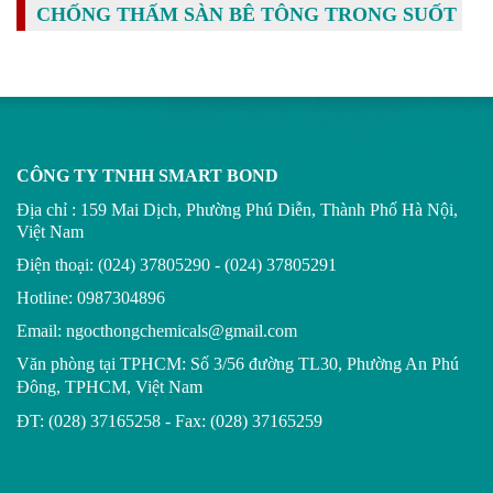
CHỐNG THẤM SÀN BÊ TÔNG TRONG SUỐT
CÔNG TY TNHH SMART BOND
Địa chỉ : 159 Mai Dịch, Phường Phú Diễn, Thành Phố Hà Nội,
Việt Nam
Điện thoại: (024) 37805290 - (024) 37805291
Hotline: 0987304896
Email: ngocthongchemicals@gmail.com
Văn phòng tại TPHCM:
Số 3/56 đường TL30, Phường An Phú
Đông, TPHCM, Việt Nam
ĐT: (028) 37165258 - Fax: (028) 37165259
Trực Tiếp Xổ Số 3 Miền Hôm Nay - TrucTiepXoSo.Vn
Bóng Đá Trực Tiếp - Link Xem Trực Tiếp Bóng Đá Tốc Độ Cao