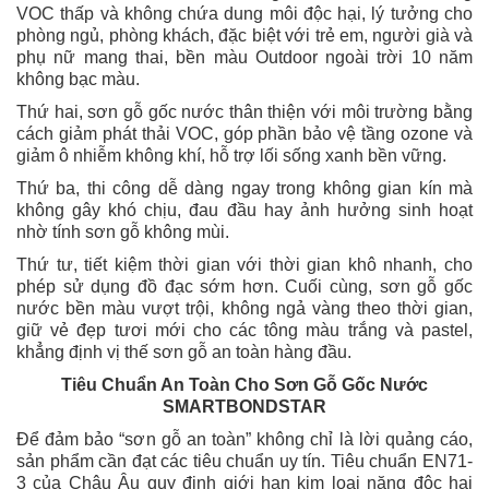
VOC thấp và không chứa dung môi độc hại, lý tưởng cho
phòng ngủ, phòng khách, đặc biệt với trẻ em, người già và
phụ nữ mang thai, bền màu Outdoor ngoài trời 10 năm
không bạc màu.
Thứ hai, sơn gỗ gốc nước thân thiện với môi trường bằng
cách giảm phát thải VOC, góp phần bảo vệ tầng ozone và
giảm ô nhiễm không khí, hỗ trợ lối sống xanh bền vững.
Thứ ba, thi công dễ dàng ngay trong không gian kín mà
không gây khó chịu, đau đầu hay ảnh hưởng sinh hoạt
nhờ tính sơn gỗ không mùi.
Thứ tư, tiết kiệm thời gian với thời gian khô nhanh, cho
phép sử dụng đồ đạc sớm hơn. Cuối cùng, sơn gỗ gốc
nước bền màu vượt trội, không ngả vàng theo thời gian,
giữ vẻ đẹp tươi mới cho các tông màu trắng và pastel,
khẳng định vị thế sơn gỗ an toàn hàng đầu.
Tiêu Chuẩn An Toàn Cho Sơn Gỗ Gốc Nước
SMARTBONDSTAR
Để đảm bảo “sơn gỗ an toàn” không chỉ là lời quảng cáo,
sản phẩm cần đạt các tiêu chuẩn uy tín. Tiêu chuẩn EN71-
3 của Châu Âu quy định giới hạn kim loại nặng độc hại