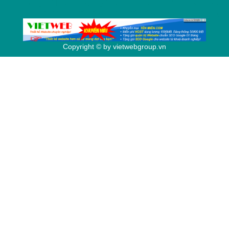
Công Ty Cổ Phần Trực Tuyến Việt Ads - VietAdsGroup.Vn
Tử Vi
Số Mệnh
thiết kế website
thiết kế web
máy trộn bê tông
Copyright © by
vietwebgroup.vn