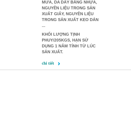
MƯA, DA DẦY BẰNG NHỰA,
NGUYÊN LIỆU TRONG SẢN
XUẤT GIẤY, NGUYÊN LIỆU
TRONG SẢN XUẤT KEO DÁN
...
KHỐI LƯỢNG TỊNH
PHUY/205KGS, HẠN SỬ
DỤNG 1 NĂM TÍNH TỪ LÚC
SẢN XUẤT.
chi tiết