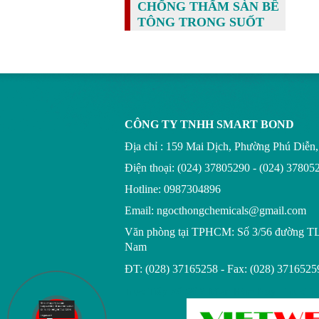
CHỐNG THẤM SÀN BÊ
TÔNG TRONG SUỐT
CÔNG TY TNHH SMART BOND
Địa chỉ : 159 Mai Dịch, Phường Phú Diễ
Điện thoại: (024) 37805290 - (024) 37805
Hotline: 0987304896
Email: ngocthongchemicals@gmail.com
Văn phòng tại TPHCM:
Số 3/56 đường T
Nam
ĐT: (028) 37165258 - Fax: (028) 3716525
Trực Tiếp Xổ Số 3 Miền Hôm Nay - TrucTi