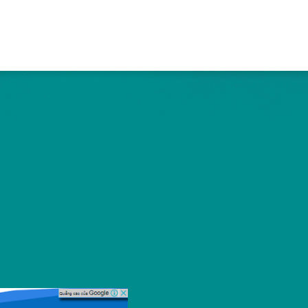
Tiếp - Link Xem Trực Tiếp Bóng Đá Tốc Độ
ần Trực Tuyến Việt Ads - VietAdsGroup.Vn
iết kế website
thiết kế web
máy trộn bê tông