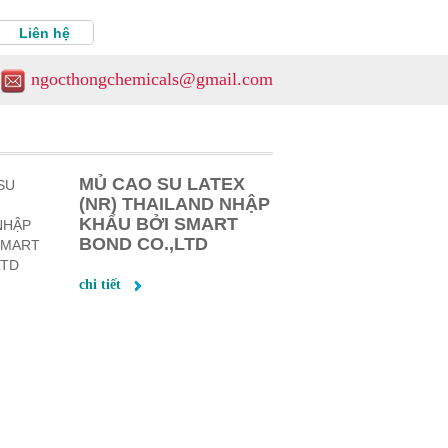
Liên hệ
ngocthongchemicals@gmail.com
MỦ CAO SU LATEX
(NR) THAILAND NHẬP
KHẨU BỞI SMART
BOND CO.,LTD
chi tiết