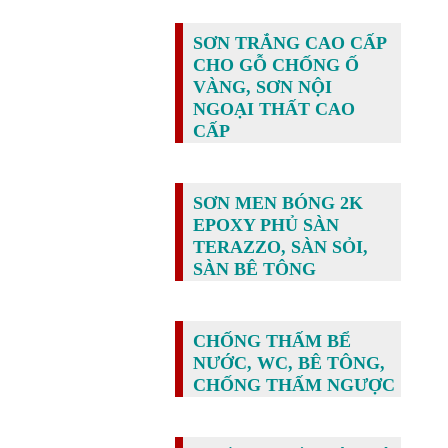
SƠN TRẮNG CAO CẤP
CHO GỖ CHỐNG Ố
VÀNG, SƠN NỘI
NGOẠI THẤT CAO
CẤP
SƠN MEN BÓNG 2K
EPOXY PHỦ SÀN
TERAZZO, SÀN SỎI,
SÀN BÊ TÔNG
CHỐNG THẤM BỂ
NƯỚC, WC, BÊ TÔNG,
CHỐNG THẤM NGƯỢC