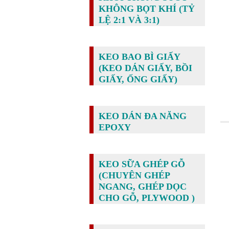
KHÔNG BỌT KHÍ (TỶ
LỆ 2:1 VÀ 3:1)
KEO BAO BÌ GIẤY
(KEO DÁN GIẤY, BỒI
GIẤY, ỐNG GIẤY)
KEO DÁN ĐA NĂNG
EPOXY
KEO SỮA GHÉP GỖ
(CHUYÊN GHÉP
NGANG, GHÉP DỌC
CHO GỖ, PLYWOOD )