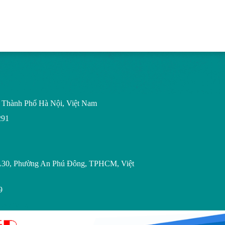
Bóng Đá Trực 
Cao
Công Ty Cổ Ph
Tử Vi Số Mệnh
th
n, Thành Phố Hà Nội, Việt Nam
291
L30, Phường An Phú Đông, TPHCM, Việt
9
epXoSo.Vn