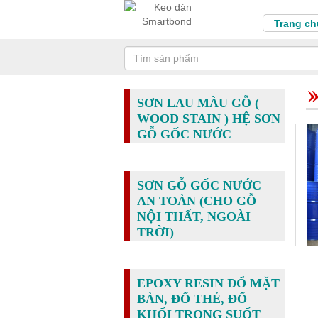
Trang ch
SƠN LAU MÀU GỖ (
WOOD STAIN ) HỆ SƠN
GỖ GỐC NƯỚC
SƠN GỖ GỐC NƯỚC
AN TOÀN (CHO GỖ
NỘI THẤT, NGOÀI
TRỜI)
EPOXY RESIN ĐỔ MẶT
BÀN, ĐỔ THẺ, ĐỔ
KHỐI TRONG SUỐT