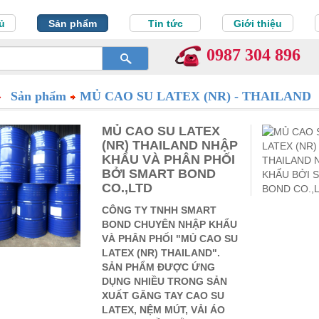
ủ
Sản phẩm
Tin tức
Giới thiệu
0987 304 896
Sản phẩm
MỦ CAO SU LATEX (NR) - THAILAND
MỦ CAO SU LATEX
(NR) THAILAND NHẬP
KHẨU VÀ PHÂN PHỐI
BỞI SMART BOND
CO.,LTD
CÔNG TY TNHH SMART
BOND CHUYÊN NHẬP KHẨU
VÀ PHÂN PHỐI "MỦ CAO SU
LATEX (NR) THAILAND".
SẢN PHẨM ĐƯỢC ỨNG
DỤNG NHIỀU TRONG SẢN
XUẤT GĂNG TAY CAO SU
LATEX, NỆM MÚT, VẢI ÁO